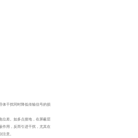
导体干扰同时降低传输信号的损
电位差。如多点接地，在屏蔽层
蔽作用，反而引进干扰，尤其在
别注意。