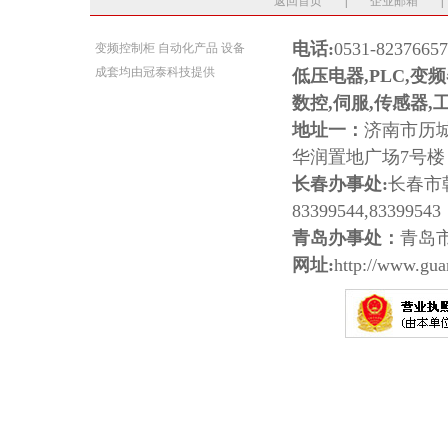
返回首页
|
企业邮箱
|
电话:
0531-8237665
变频控制柜
自动化产品
设备
成套
均由
冠泰科技
提供
低压电器,PLC,变
数控,伺服,传感器,
地址一：
济南市历
华润置地广场7号
长春办事处:
长春市朝
83399544,83399543
青岛办事处：
青岛
网址:
http://www.gua